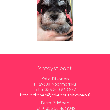
- Yhteystiedot -
Katja Pitkänen
FI 29600 Noormarkku
tel. + 358 500 863 572
katja.pitkanen@rakennuspitkanen.fi
Petra Pitkänen
Tel. + 358 50 4669042