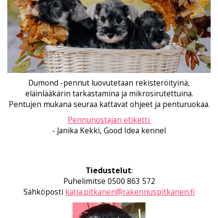
Dumond -pennut luovutetaan rekisteröityinä,
eläinlääkärin tarkastamina ja mikrosirutettuina.
Pentujen mukana seuraa kattavat ohjeet ja penturuokaa.
Pennunostajan etiketti.
- Janika Kekki, Good Idea kennel
Tiedustelut
:
Puhelimitse 0500 863 572
Sähköposti
katja.pitkanen@rakennuspitkanen.fi