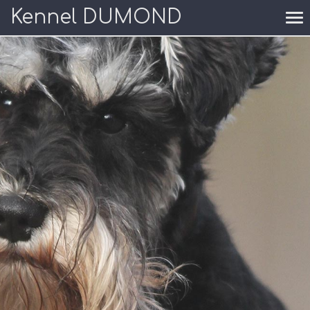
Kennel DUMOND
To
nav